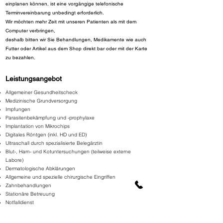
einplanen können, ist eine vorgängige telefonische
Terminvereinbarung unbedingt erforderlich.
Wir möchten mehr Zeit mit unseren Patienten als mit dem
Computer verbringen,
deshalb bitten wir Sie Behandlungen, Medikamente wie auch
Futter oder Artikel aus dem Shop direkt bar oder mit der Karte
zu bezahlen.
Leistungsangebot
Allgemeiner Gesundheitscheck
Medizinische Grundversorgung
Impfungen
Parasitenbekämpfung und -prophylaxe
Implantation von Mikrochips
Digitales Röntgen (inkl. HD und ED)
Ultraschall durch spezialisierte Belegärztin
Blut-, Harn- und Kotuntersuchungen (teilweise externe
Labore)
Dermatologische Abklärungen
Allgemeine und spezielle chirurgische Eingriffen
Zahnbehandlungen
Stationäre Betreuung
Notfalldienst
Hausbesuche
(ausschliesslich nach vorgängiger Absprache)