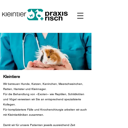
Kleintiere
Wir betreuen Hunde, Katzen, Kaninchen, Meerschweinchen,
Ratten, Hamster und Kleinnager.
Für die Behandlung von «Exoten» wie Reptilien, Schildkröten
und Vögel verweisen wir Sie an entsprechend spezialisierte
Kollegen.
Für kompliziertere Fälle und Knochenchirurgie arbeiten wir auch
mit Kleintierkliniken zusammen.
Damit wir für unsere Patienten jeweils ausreichend Zeit