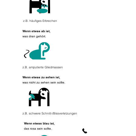
z.B. häufiges Erbrechen
​​Wenn etwas ab ist,
was
dran gehört.
z.B. amputierte Gliedmassen
Wenn etwas zu sehen ist,
was nicht zu sehen sein sollte.
z
.B. schwere Schnitt-/Bissverletzungen
Wenn etwas blau ist,
das
rosa sein sollte
.